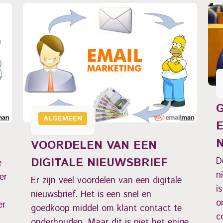
ALGEMEEN
VOORDELEN VAN EEN
DIGITALE NIEUWSBRIEF
D
e
n
er
Er zijn veel voordelen van een digitale
i
nieuwsbrief. Het is een snel en
o
er
goedkoop middel om klant contact te
c
onderhouden. Maar dit is niet het enige.