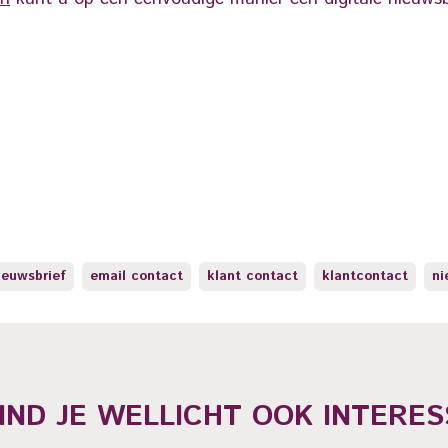
ieuwsbrief
email contact
klant contact
klantcontact
ni
VIND JE WELLICHT OOK INTERES