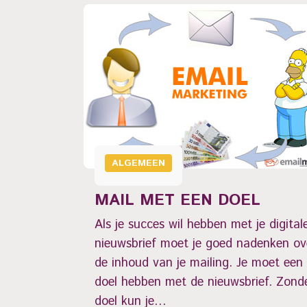
 UW
ERKEN
ALGEMEEN
ft op een
MAIL MET EEN DOEL
 om hem ook
h weer af te
Als je succes wil hebben met je digital
ntal
nieuwsbrief moet je goed nadenken ov
de inhoud van je mailing. Je moet een
doel hebben met de nieuwsbrief. Zond
doel kun je…