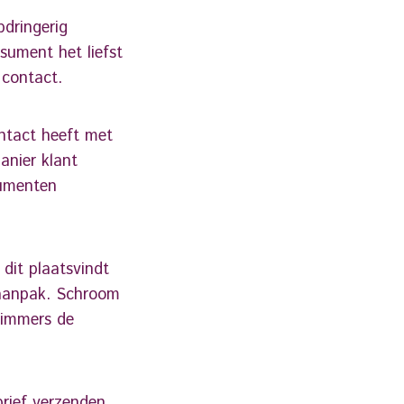
pdringerig
sument het liefst
 contact.
ontact heeft met
anier klant
sumenten
dit plaatsvindt
 aanpak. Schroom
 immers de
rief verzenden.