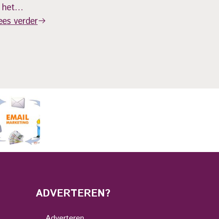
s het…
ees verder
ADVERTEREN?
Adverteren