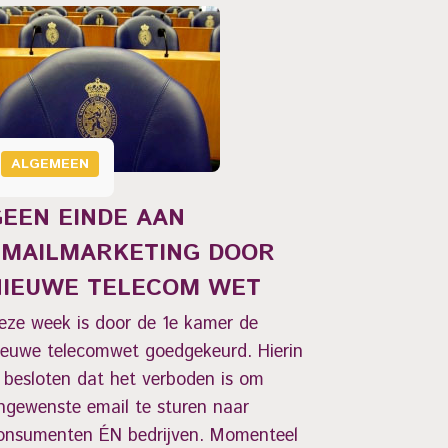
ALGEME
ALGEMEEN
AFMELD
GEEN EINDE AAN
NIEUWS
EMAILMARKETING DOOR
Wanneer ie
NIEUWE TELECOM WET
nieuwsbrie
de mogelijk
eze week is door de 1e kamer de
melden. Ec
ieuwe telecomwet goedgekeurd. Hierin
uitschrijv
s besloten dat het verboden is om
Lees verde
ngewenste email te sturen naar
onsumenten ÉN bedrijven. Momenteel