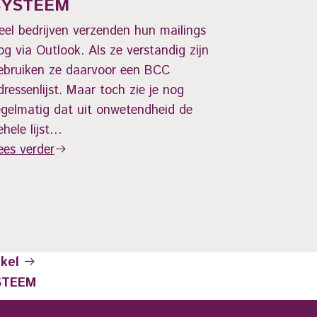
SYSTEEM
het sturen 
nieuwsbrie
eel bedrijven verzenden hun mailings
Lees verde
og via Outlook. Als ze verstandig zijn
ebruiken ze daarvoor een BCC
dressenlijst. Maar toch zie je nog
egelmatig dat uit onwetendheid de
ehele lijst…
ees verder
ikel
STEEM