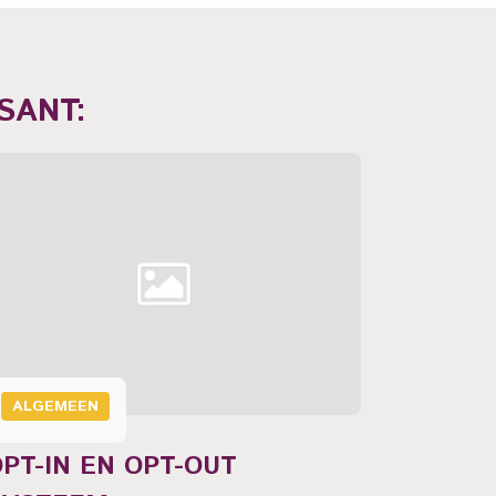
SANT:
ALGEME
NIEUWS
WORDT
Nieuwsbriev
ALGEMEEN
goedkope m
klanten te
PT-IN EN OPT-OUT
wetgeving 