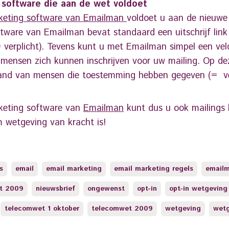
 software die aan de wet voldoet
keting software van Emailman
voldoet u aan de nieuwe
tware van Emailman bevat standaard een uitschrijf link
 verplicht). Tevens kunt u met Emailman simpel een ve
mensen zich kunnen inschrijven voor uw mailing. Op deze
and van mensen die toestemming hebben gegeven (= ver
keting software van
Emailman
kunt dus u ook mailings b
 wetgeving van kracht is!
s
email
email marketing
email marketing regels
emailm
t 2009
nieuwsbrief
ongewenst
opt-in
opt-in wetgeving
telecomwet 1 oktober
telecomwet 2009
wetgeving
wetg