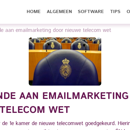
HOME
ALGEMEEN
SOFTWARE
TIPS
O
de aan emailmarketing door nieuwe telecom wet
NDE AAN EMAILMARKETING
 TELECOM WET
 de 1e kamer de nieuwe telecomwet goedgekeurd. Hierin