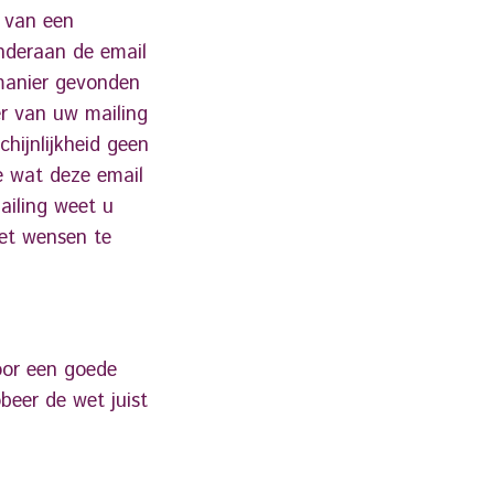
n van een
nderaan de email
 manier gevonden
er van uw mailing
hijnlijkheid geen
e wat deze email
ailing weet u
iet wensen te
voor een goede
beer de wet juist