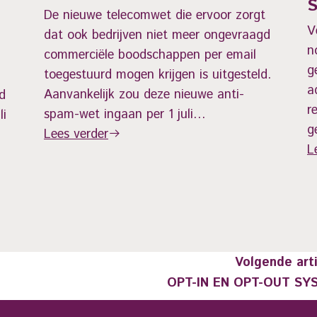
De nieuwe telecomwet die ervoor zorgt
V
dat ook bedrijven niet meer ongevraagd
n
commerciële boodschappen per email
g
toegestuurd mogen krijgen is uitgesteld.
a
Aanvankelijk zou deze nieuwe anti-
id
r
spam-wet ingaan per 1 juli…
li
g
Lees verder
L
Volgende art
OPT-IN EN OPT-OUT SY