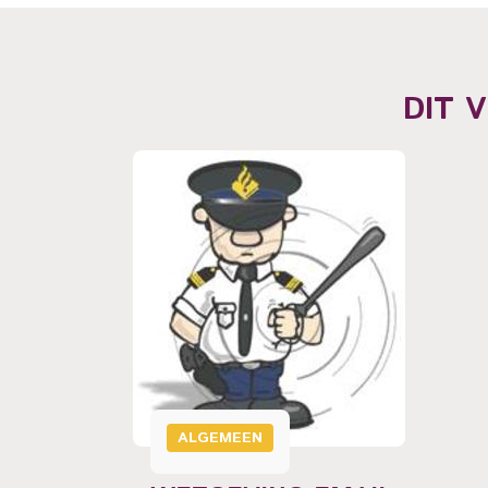
DIT 
IN
ARD
en
ie met
ALGEMEEN
er is de
en omtrent